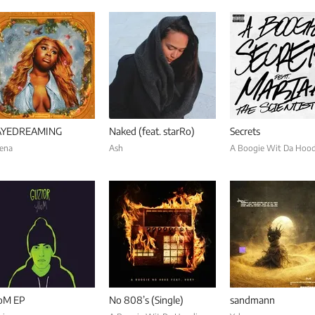
AYEDREAMING
Naked (feat. starRo)
Secrets
ena
Ash
A Boogie Wit Da Hood
loM EP
No 808’s (Single)
sandmann