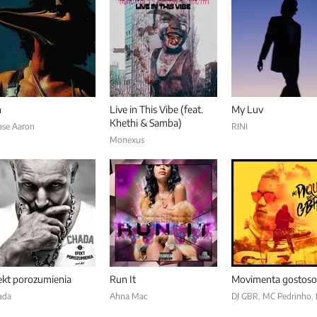
n
Live in This Vibe (feat.
My Luv
Khethi & Samba)
ase Aaron
RINI
Monexus
ekt porozumienia
Run It
Movimenta gostoso
ada
Ahna Mac
DJ GBR
,
MC Pedrinho
,