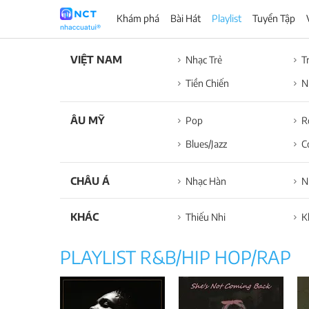
Khám phá
Bài Hát
Playlist
Tuyển Tập
VIỆT NAM
Nhạc Trẻ
T
Tiền Chiến
N
ÂU MỸ
Pop
R
Blues/Jazz
C
CHÂU Á
Nhạc Hàn
N
KHÁC
Thiếu Nhi
K
PLAYLIST R&B/HIP HOP/RAP