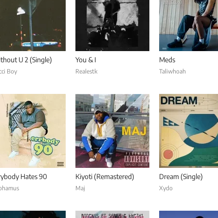
thout U 2 (Single)
You & I
Meds
cci Boy
Realestk
Taliwhoah
rybody Hates 90
Kiyoti (Remastered)
Dream (Single)
phamus
Maj
Xydo