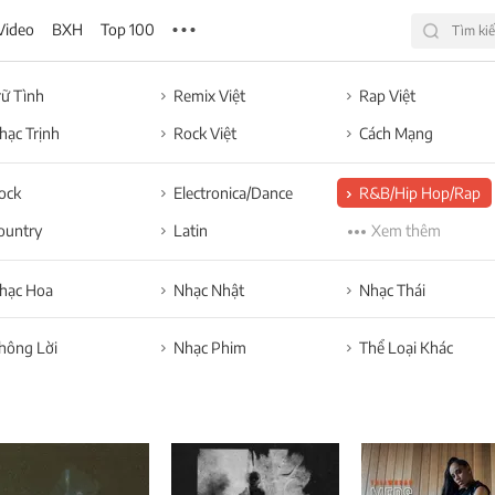
Video
BXH
Top 100
rữ Tình
Remix Việt
Rap Việt
hạc Trịnh
Rock Việt
Cách Mạng
ock
Electronica/Dance
R&B/Hip Hop/Rap
ountry
Latin
Xem thêm
hạc Hoa
Nhạc Nhật
Nhạc Thái
hông Lời
Nhạc Phim
Thể Loại Khác