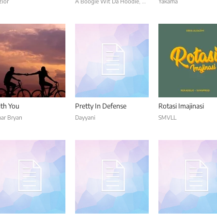
zior
A Boogie Wit Da Hoodie
,
Vory
Yakama
th You
Pretty In Defense
Rotasi Imajinasi
ar Bryan
Dayyani
SMVLL