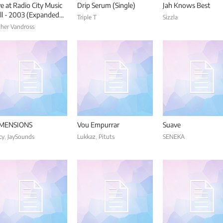
ve at Radio City Music
Drip Serum (Single)
Jah Knows Best
ll - 2003 (Expanded
Triple T
Sizzla
th Anniversary Edition
ther Vandross
The Last Concert)
MENSIONS
Vou Empurrar
Suave
cy
,
JaySounds
Lukkaz
,
Pituts
SENEKA