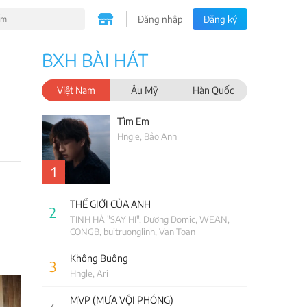
Đăng nhập
Đăng ký
BXH BÀI HÁT
Việt Nam
Âu Mỹ
Hàn Quốc
Tìm Em
Hngle, Bảo Anh
1
THẾ GIỚI CỦA ANH
2
TINH HÀ "SAY HI", Dương Domic, WEAN,
CONGB, buitruonglinh, Van Toan
Không Buông
3
Hngle, Ari
MVP (MƯA VỘI PHÓNG)