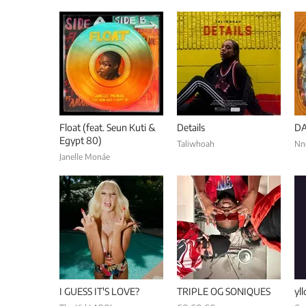
Float (feat. Seun Kuti &
Details
D
Egypt 80)
Taliwhoah
Nn
Janelle Monáe
I GUESS IT'S LOVE?
TRIPLE OG SONIQUES
yl