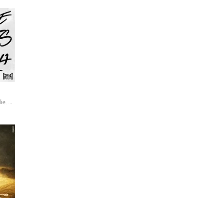
ie
,
Mariah The Scientist