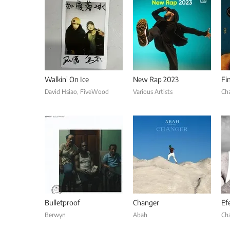
Walkin' On Ice
New Rap 2023
Fi
David Hsiao
,
FiveWood
Various Artists
Ch
Bulletproof
Changer
Ef
Berwyn
Abah
Ch