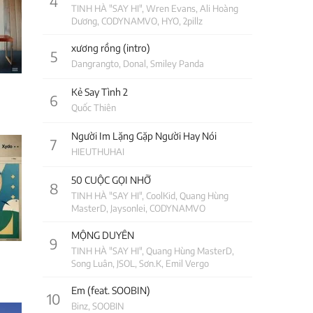
4
TINH HÀ "SAY HI", Wren Evans, Ali Hoàng
Dương, CODYNAMVO, HYO, 2pillz
xương rồng (intro)
5
Dangrangto, Donal, Smiley Panda
Kẻ Say Tình 2
6
Quốc Thiên
Người Im Lặng Gặp Người Hay Nói
7
HIEUTHUHAI
50 CUỘC GỌI NHỠ
8
TINH HÀ "SAY HI", CoolKid, Quang Hùng
MasterD, Jaysonlei, CODYNAMVO
MỘNG DUYÊN
9
TINH HÀ "SAY HI", Quang Hùng MasterD,
Song Luân, JSOL, Sơn.K, Emil Vergo
Em (feat. SOOBIN)
10
Binz, SOOBIN