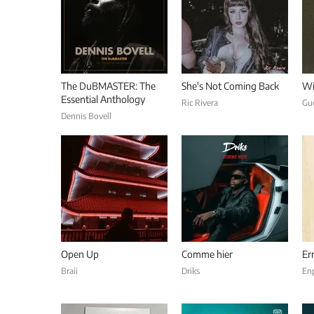
The DuBMASTER: The
She's Not Coming Back
Wi
Essential Anthology
Ric Rivera
Gu
Dennis Bovell
Open Up
Comme hier
Er
Braii
Driks
En