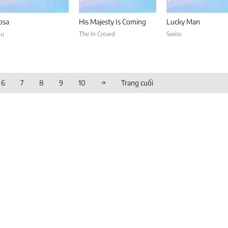
ipsa
His Majesty Is Coming
Lucky Man
ju
The In Crowd
Swiss
6
7
8
9
10
→
Trang cuối