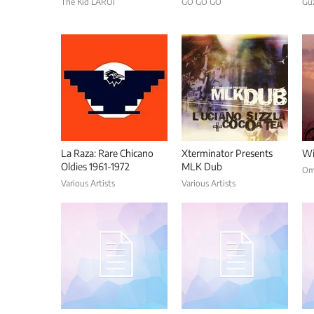
The Kid LAROI
GO GO GO
Gu
La Raza: Rare Chicano
Xterminator Presents
Wi
Oldies 1961-1972
MLK Dub
Om
Various Artists
Various Artists