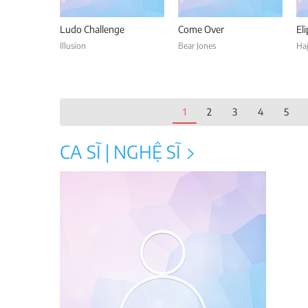
Ludo Challenge
Come Over
El
Illusion
Bear Jones
Ha
1
2
3
4
5
CA SĨ | NGHỆ SĨ