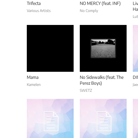
Trifecta
NO MERCY (feat. INF)
Li
Ha
Various Artists
No Comply
20
Lu
- 
Mama
No Sidewalks (feat. The
DI
Perez Boys)
Kamelen
Jae
SWETZ