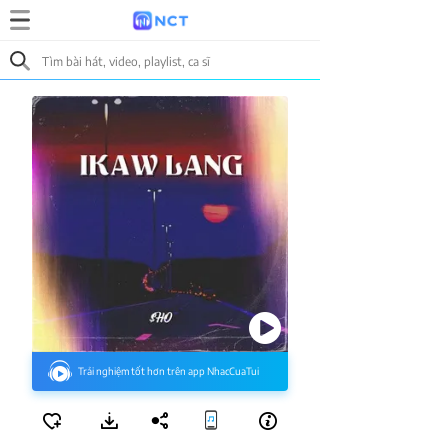
Trải nghiệm tốt hơn trên app NhacCuaTui