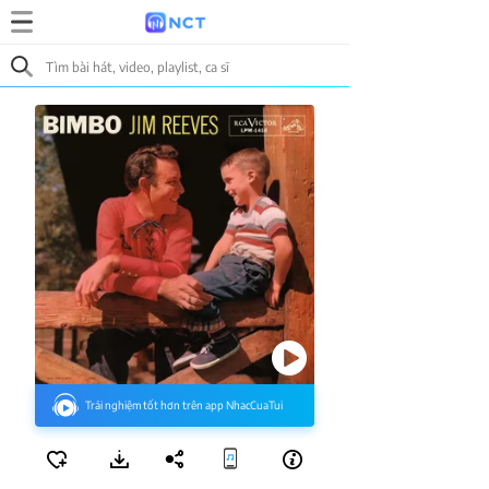
Trải nghiệm tốt hơn trên app NhacCuaTui