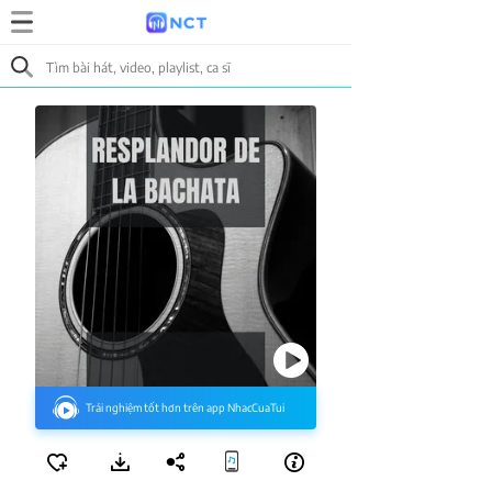
Trải nghiệm tốt hơn trên app NhacCuaTui