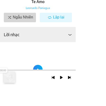
Te Amo
Leonardo Paniagua
Ngẫu Nhiên
Lặp lại
Lời nhạc
00:00
TRỞ LẠI ĐẦU TRANG
XEM VỚI PHIÊN BẢN DESKTOP