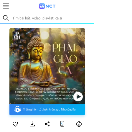
Trải nghiệm tốt hơn trên app NhacCuaTui