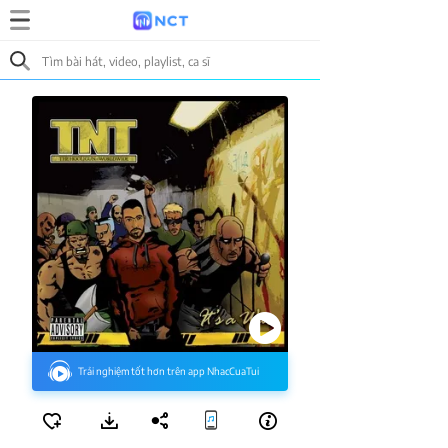
Trải nghiệm tốt hơn trên app NhacCuaTui