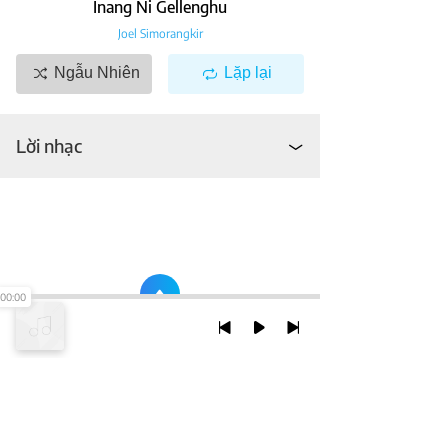
Inang Ni Gellenghu
Joel Simorangkir
Ngẫu Nhiên
Lặp lại
Lời nhạc
00:00
TRỞ LẠI ĐẦU TRANG
XEM VỚI PHIÊN BẢN DESKTOP