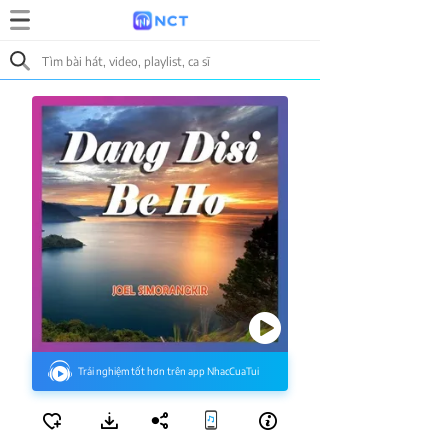
Trải nghiệm tốt hơn trên app NhacCuaTui