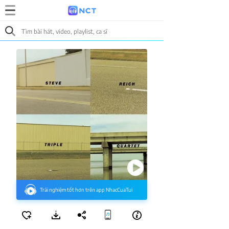
Trải nghiệm tốt hơn trên app NhacCuaTui