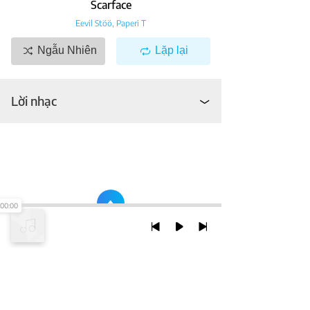
Scarface
Eevil Stöö
,
Paperi T
Ngẫu Nhiên
Lặp lại
Lời nhạc
00:00
TRỞ LẠI ĐẦU TRANG
XEM VỚI PHIÊN BẢN DESKTOP