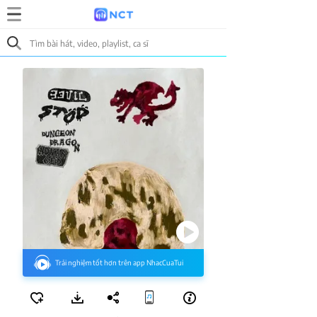
Trải nghiệm tốt hơn trên app NhacCuaTui