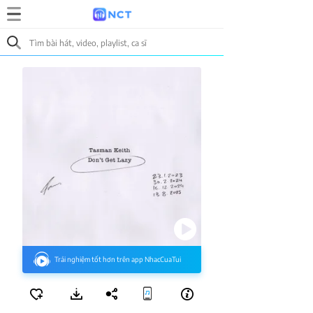
Trải nghiệm tốt hơn trên app NhacCuaTui