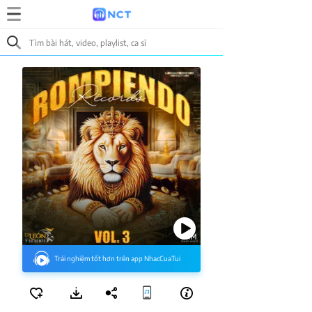
Trải nghiệm tốt hơn trên app NhacCuaTui