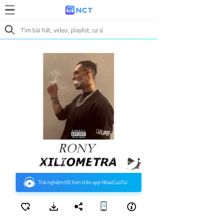
Trải nghiệm tốt hơn trên app NhacCuaTui