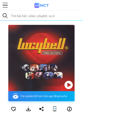
Trải nghiệm tốt hơn trên app NhacCuaTui