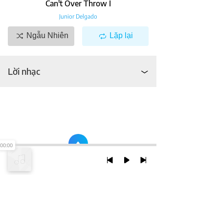
Can't Over Throw I
Junior Delgado
Ngẫu Nhiên
Lặp lại
Lời nhạc
00:00
TRỞ LẠI ĐẦU TRANG
XEM VỚI PHIÊN BẢN DESKTOP