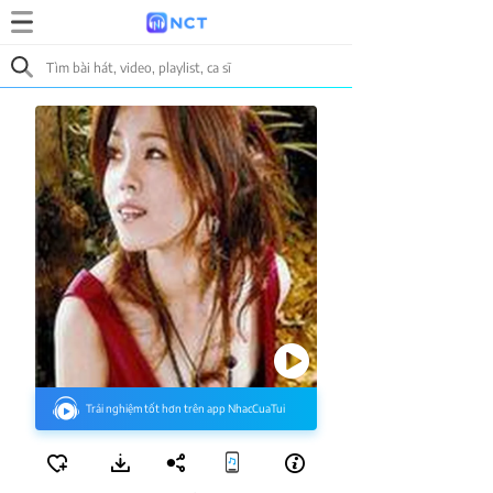
Trải nghiệm tốt hơn trên app NhacCuaTui