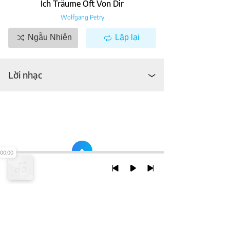
Ich Träume Oft Von Dir
Wolfgang Petry
Ngẫu Nhiên
Lặp lại
Lời nhạc
00:00
TRỞ LẠI ĐẦU TRANG
XEM VỚI PHIÊN BẢN DESKTOP