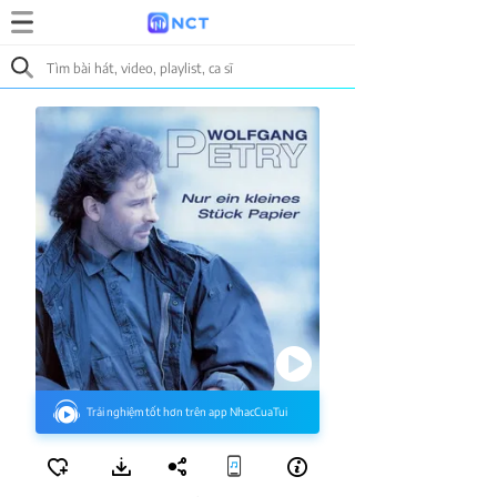
Trải nghiệm tốt hơn trên app NhacCuaTui