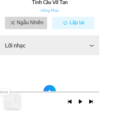
Tinh Cầu Vỡ Tan
Hồng Phúc
Ngẫu Nhiên
Lặp lại
Lời nhạc
00:00
TRỞ LẠI ĐẦU TRANG
XEM VỚI PHIÊN BẢN DESKTOP