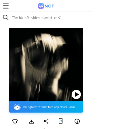
Trải nghiệm tốt hơn trên app NhacCuaTui