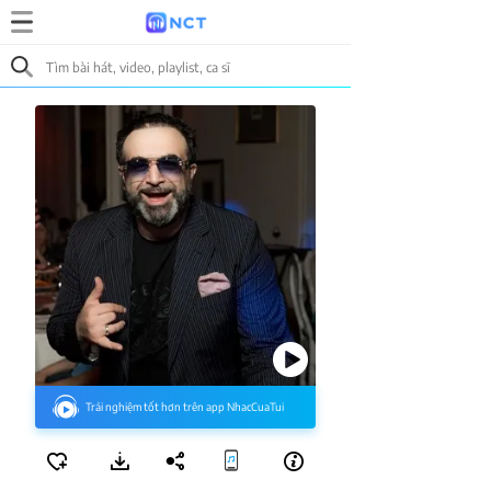
Trải nghiệm tốt hơn trên app NhacCuaTui