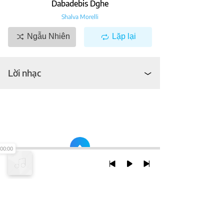
Dabadebis Dghe
Shalva Morelli
Ngẫu Nhiên
Lặp lại
Lời nhạc
00:00
TRỞ LẠI ĐẦU TRANG
XEM VỚI PHIÊN BẢN DESKTOP