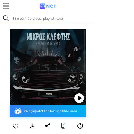
Trải nghiệm tốt hơn trên app NhacCuaTui