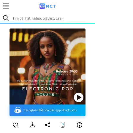
Trải nghiệm tốt hơn trên app NhacCuaTui