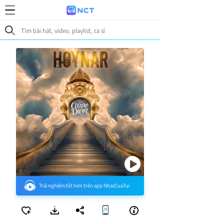
Trải nghiệm tốt hơn trên app NhacCuaTui