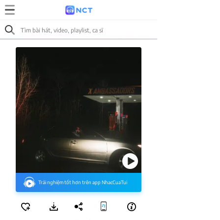
Trải nghiệm tốt hơn trên app NhacCuaTui