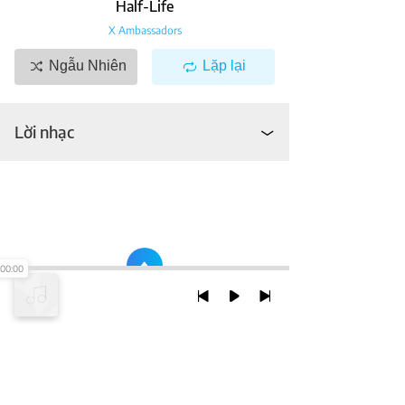
Half-Life
X Ambassadors
Ngẫu Nhiên
Lặp lại
Lời nhạc
00:00
TRỞ LẠI ĐẦU TRANG
XEM VỚI PHIÊN BẢN DESKTOP