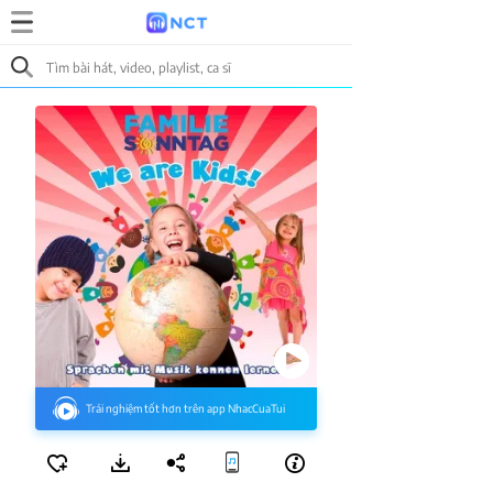
Trải nghiệm tốt hơn trên app NhacCuaTui