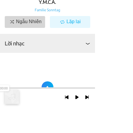
Y.m.c.a.
Familie Sonntag
Ngẫu Nhiên
Lặp lại
Lời nhạc
00:00
TRỞ LẠI ĐẦU TRANG
XEM VỚI PHIÊN BẢN DESKTOP