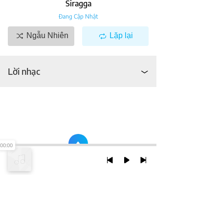
Siragga
Đang Cập Nhật
Ngẫu Nhiên
Lặp lại
Lời nhạc
00:00
TRỞ LẠI ĐẦU TRANG
XEM VỚI PHIÊN BẢN DESKTOP