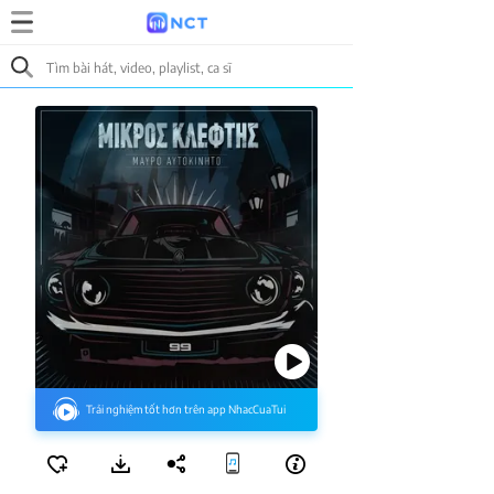
Trải nghiệm tốt hơn trên app NhacCuaTui