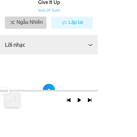
Give It Up
Sons Of Truth
Ngẫu Nhiên
Lặp lại
Lời nhạc
00:00
TRỞ LẠI ĐẦU TRANG
XEM VỚI PHIÊN BẢN DESKTOP