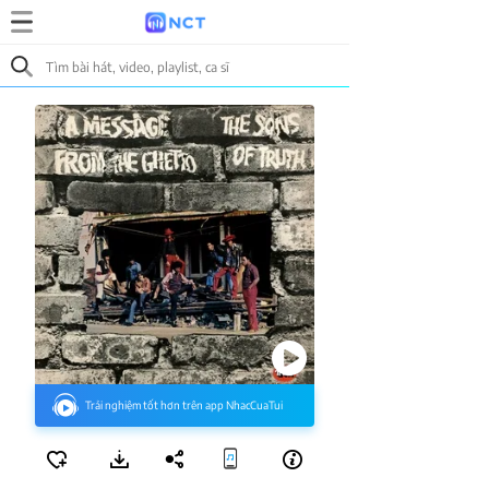
Trải nghiệm tốt hơn trên app NhacCuaTui