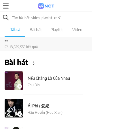
Tất cả
Bài hát
Playlist
Video
""
Có 18,329,555 kết quả
Bài hát
Nếu Chẳng Là Của Nhau
Chu Bin
Ái Phi / 爱妃
Hậu Huyền (Hou Xian)