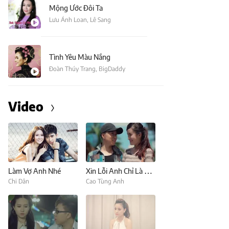
Mộng Ước Đôi Ta
Lưu Ánh Loan
,
Lê Sang
Tình Yêu Màu Nắng
Đoàn Thúy Trang
,
BigDaddy
Video
Làm Vợ Anh Nhé
Xin Lỗi Anh Chỉ Là Thằng Bán Kem (Nhường Điều Ước Cho Em)
Chi Dân
Cao Tùng Anh