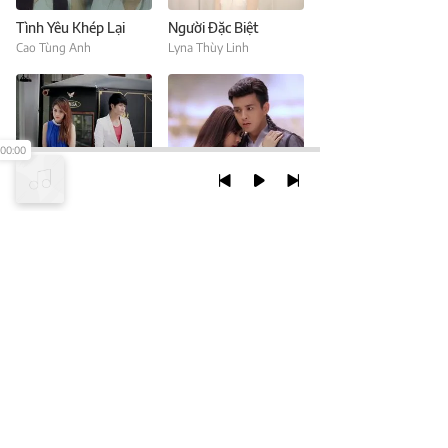
Tình Yêu Khép Lại
Người Đặc Biệt
Cao Tùng Anh
Lyna Thùy Linh
00:00
Điều Tốt Nhất Là Chia Tay
Chỉ Là Anh Đang Mơ
Lyna Thùy Linh
Hồ Quang Hiếu
TRỞ LẠI ĐẦU TRANG
XEM VỚI PHIÊN BẢN DESKTOP
Chính Sách Bảo Mật