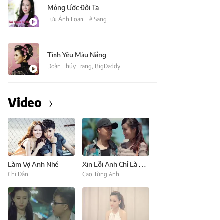
Mộng Ước Đôi Ta
Lưu Ánh Loan
,
Lê Sang
Tình Yêu Màu Nắng
Đoàn Thúy Trang
,
BigDaddy
Video
Làm Vợ Anh Nhé
Xin Lỗi Anh Chỉ Là Thằng Bán Kem (Nhường Điều Ước Cho Em)
Chi Dân
Cao Tùng Anh