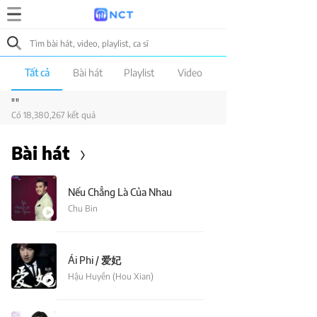
Tất cả
Bài hát
Playlist
Video
""
Có 18,380,267 kết quả
Bài hát
Nếu Chẳng Là Của Nhau
Chu Bin
Ái Phi / 爱妃
Hậu Huyền (Hou Xian)