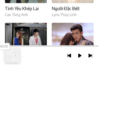
Tình Yêu Khép Lại
Người Đặc Biệt
Cao Tùng Anh
Lyna Thùy Linh
00:00
Điều Tốt Nhất Là Chia Tay
Chỉ Là Anh Đang Mơ
Lyna Thùy Linh
Hồ Quang Hiếu
TRỞ LẠI ĐẦU TRANG
XEM VỚI PHIÊN BẢN DESKTOP
Chính Sách Bảo Mật