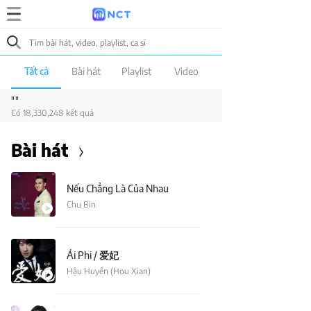
Tất cả
Bài hát
Playlist
Video
""
Có 18,330,248 kết quả
Bài hát
Nếu Chẳng Là Của Nhau
Chu Bin
Ái Phi / 爱妃
Hậu Huyền (Hou Xian)