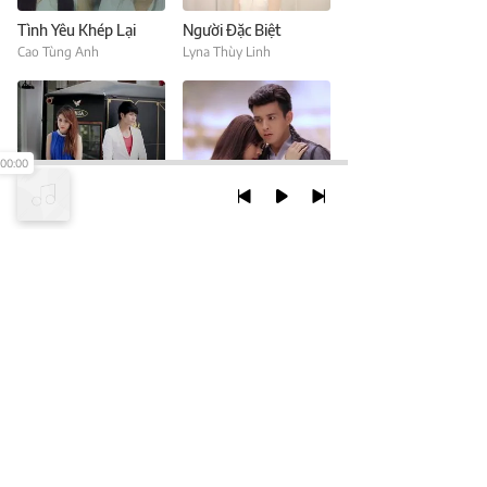
Tình Yêu Khép Lại
Người Đặc Biệt
Cao Tùng Anh
Lyna Thùy Linh
00:00
Điều Tốt Nhất Là Chia Tay
Chỉ Là Anh Đang Mơ
Lyna Thùy Linh
Hồ Quang Hiếu
TRỞ LẠI ĐẦU TRANG
XEM VỚI PHIÊN BẢN DESKTOP
Chính Sách Bảo Mật