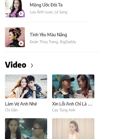
Mộng Ước Đôi Ta
Lưu Ánh Loan
,
Lê Sang
Tình Yêu Màu Nắng
Đoàn Thúy Trang
,
BigDaddy
Video
Làm Vợ Anh Nhé
Xin Lỗi Anh Chỉ Là Thằng Bán Kem (Nhường Điều Ước Cho Em)
Chi Dân
Cao Tùng Anh