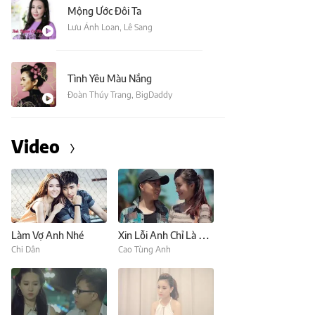
Mộng Ước Đôi Ta
Lưu Ánh Loan
,
Lê Sang
Tình Yêu Màu Nắng
Đoàn Thúy Trang
,
BigDaddy
Video
Làm Vợ Anh Nhé
Xin Lỗi Anh Chỉ Là Thằng Bán Kem (Nhường Điều Ước Cho Em)
Chi Dân
Cao Tùng Anh