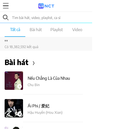
Tất cả
Bài hát
Playlist
Video
""
Có 18,382,592 kết quả
Bài hát
Nếu Chẳng Là Của Nhau
Chu Bin
Ái Phi / 爱妃
Hậu Huyền (Hou Xian)