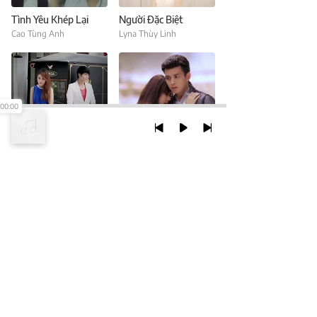
Tình Yêu Khép Lại
Người Đặc Biệt
Cao Tùng Anh
Lyna Thùy Linh
00:00
Điều Tốt Nhất Là Chia Tay
Chỉ Là Anh Đang Mơ
Lyna Thùy Linh
Hồ Quang Hiếu
TRỞ LẠI ĐẦU TRANG
XEM VỚI PHIÊN BẢN DESKTOP
Chính Sách Bảo Mật