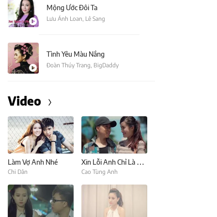
Mộng Ước Đôi Ta
Lưu Ánh Loan
,
Lê Sang
Tình Yêu Màu Nắng
Đoàn Thúy Trang
,
BigDaddy
Video
Làm Vợ Anh Nhé
Xin Lỗi Anh Chỉ Là Thằng Bán Kem (Nhường Điều Ước Cho Em)
Chi Dân
Cao Tùng Anh