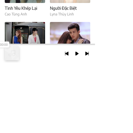
Tình Yêu Khép Lại
Người Đặc Biệt
Cao Tùng Anh
Lyna Thùy Linh
00:00
Điều Tốt Nhất Là Chia Tay
Chỉ Là Anh Đang Mơ
Lyna Thùy Linh
Hồ Quang Hiếu
TRỞ LẠI ĐẦU TRANG
XEM VỚI PHIÊN BẢN DESKTOP
Chính Sách Bảo Mật