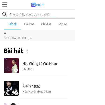
Tất cả
Bài hát
Playlist
Video
""
Có 18,344,907 kết quả
Bài hát
Nếu Chẳng Là Của Nhau
Chu Bin
Ái Phi / 爱妃
Hậu Huyền (Hou Xian)