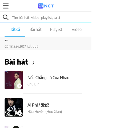
Tất cả
Bài hát
Playlist
Video
""
Có 18,354,907 kết quả
Bài hát
Nếu Chẳng Là Của Nhau
Chu Bin
Ái Phi / 爱妃
Hậu Huyền (Hou Xian)