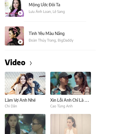
Mộng Ước Đôi Ta
Lưu Ánh Loan
,
Lê Sang
Tình Yêu Màu Nắng
Đoàn Thúy Trang
,
BigDaddy
Video
Làm Vợ Anh Nhé
Xin Lỗi Anh Chỉ Là Thằng Bán Kem (Nhường Điều Ước Cho Em)
Chi Dân
Cao Tùng Anh