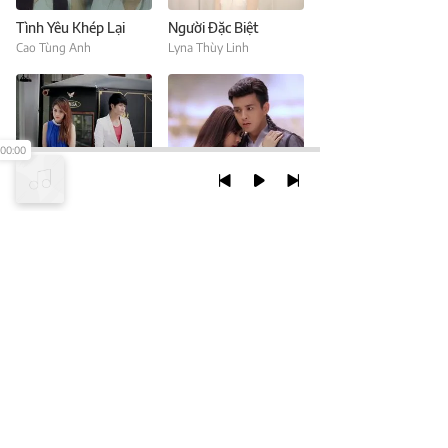
Tình Yêu Khép Lại
Người Đặc Biệt
Cao Tùng Anh
Lyna Thùy Linh
00:00
Điều Tốt Nhất Là Chia Tay
Chỉ Là Anh Đang Mơ
Lyna Thùy Linh
Hồ Quang Hiếu
TRỞ LẠI ĐẦU TRANG
XEM VỚI PHIÊN BẢN DESKTOP
Chính Sách Bảo Mật