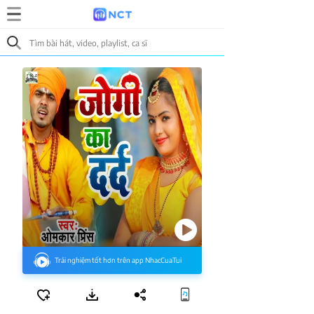
Trải nghiệm tốt hơn trên app NhacCuaTui