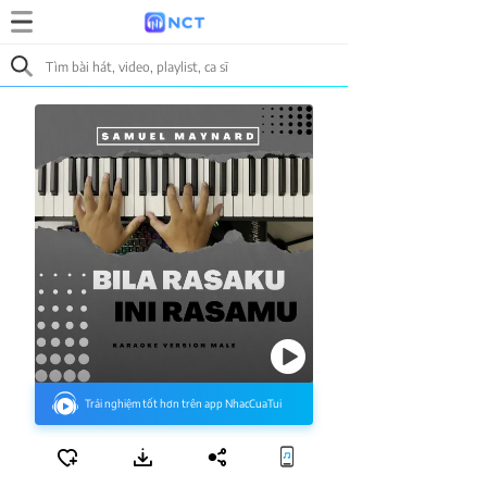
Trải nghiệm tốt hơn trên app NhacCuaTui