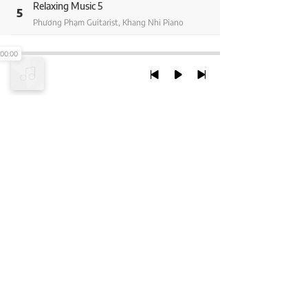
Relaxing Music 5
5
Phương Phạm Guitarist, Khang Nhi Piano
Relaxing Music 6
00:00
6
Phương Phạm Guitarist, Khang Nhi Piano
Relaxing Music 7
7
Phương Phạm Guitarist, Khang Nhi Piano
Relaxing Music 8
TRỞ LẠI ĐẦU TRANG
8
Phương Phạm Guitarist, Khang Nhi Piano
Relaxing Music 9
9
XEM VỚI PHIÊN BẢN DESKTOP
Phương Phạm Guitarist, Khang Nhi Piano
Relaxing Music 10
10
Chính Sách Bảo Mật
Phương Phạm Guitarist, Khang Nhi Piano
Chính sách SHTT
Thỏa Thuận Sử Dụng