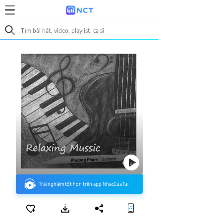
Trải nghiệm tốt hơn trên app NhacCuaTui