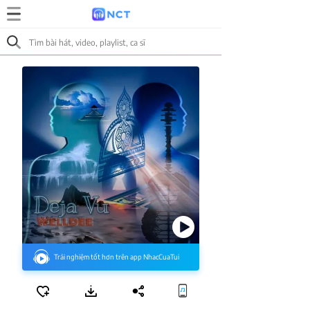
Trải nghiệm tốt hơn trên app NhacCuaTui