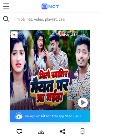
Trải nghiệm tốt hơn trên app NhacCuaTui