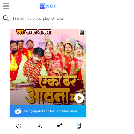
Trải nghiệm tốt hơn trên app NhacCuaTui