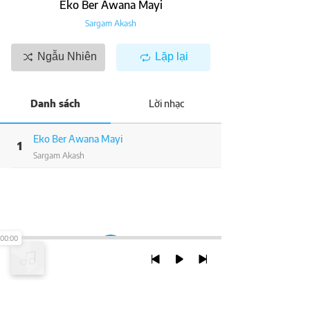
Eko Ber Awana Mayi
Sargam Akash
Ngẫu Nhiên
Lặp lại
Danh sách
Lời nhạc
Eko Ber Awana Mayi
1
Sargam Akash
00:00
TRỞ LẠI ĐẦU TRANG