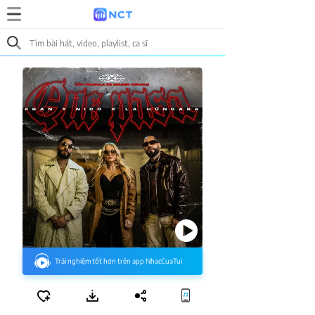
Trải nghiệm tốt hơn trên app NhacCuaTui