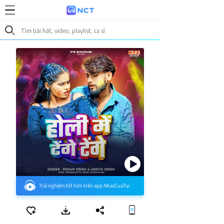
Trải nghiệm tốt hơn trên app NhacCuaTui