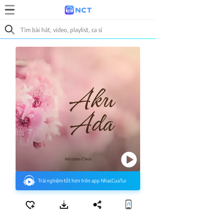
Trải nghiệm tốt hơn trên app NhacCuaTui