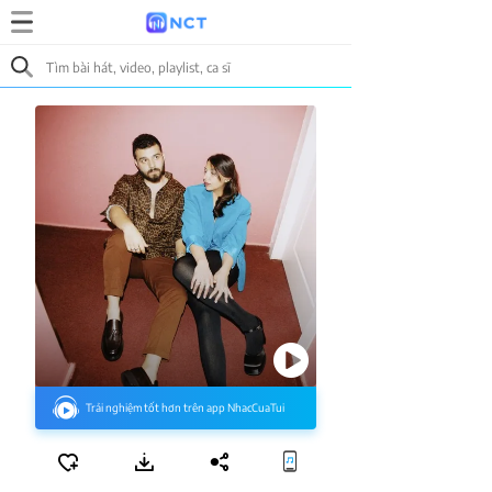
Trải nghiệm tốt hơn trên app NhacCuaTui