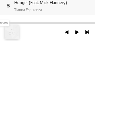
Hunger (Feat. Mick Flannery)
5
Tianna Esperanza
Pick A Stone (Feat. Rachael Yamagata)
00:00
6
Tianna Esperanza
TRỞ LẠI ĐẦU TRANG
XEM VỚI PHIÊN BẢN DESKTOP
Chính Sách Bảo Mật
Chính sách SHTT
Thỏa Thuận Sử Dụng