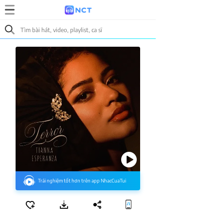
Trải nghiệm tốt hơn trên app NhacCuaTui