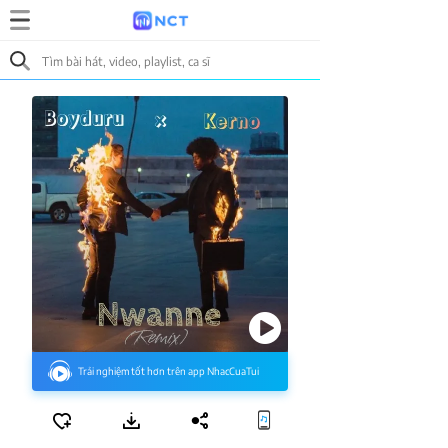
Trải nghiệm tốt hơn trên app NhacCuaTui