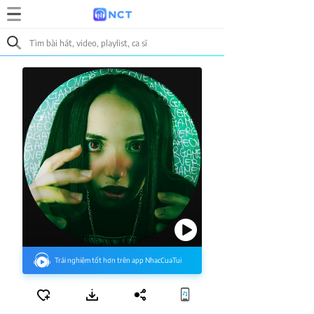
Trải nghiệm tốt hơn trên app NhacCuaTui