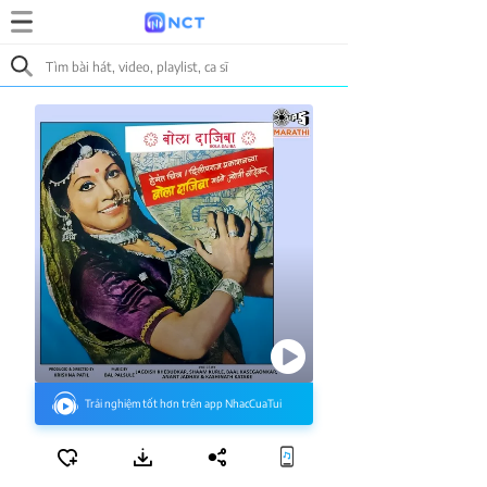
Trải nghiệm tốt hơn trên app NhacCuaTui