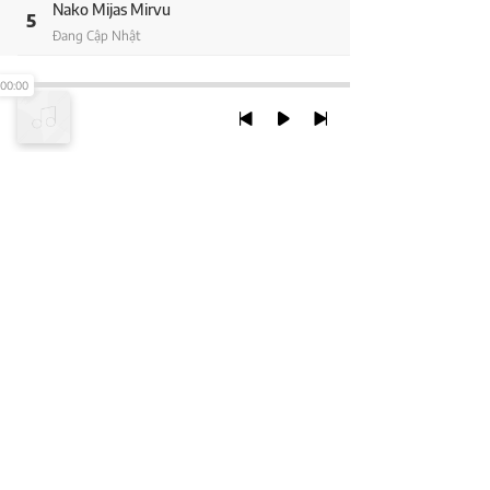
Nako Mijas Mirvu
5
Đang Cập Nhật
Ravivari Jama Karanyachi
00:00
6
Đang Cập Nhật
Sakal Gunacha Swami
7
Đang Cập Nhật
TRỞ LẠI ĐẦU TRANG
XEM VỚI PHIÊN BẢN DESKTOP
Chính Sách Bảo Mật
Chính sách SHTT
Thỏa Thuận Sử Dụng