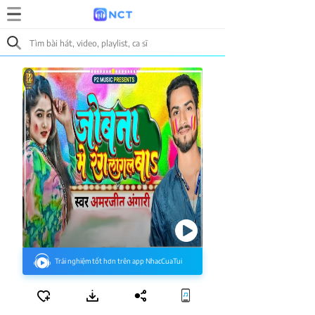
Trải nghiệm tốt hơn trên app NhacCuaTui