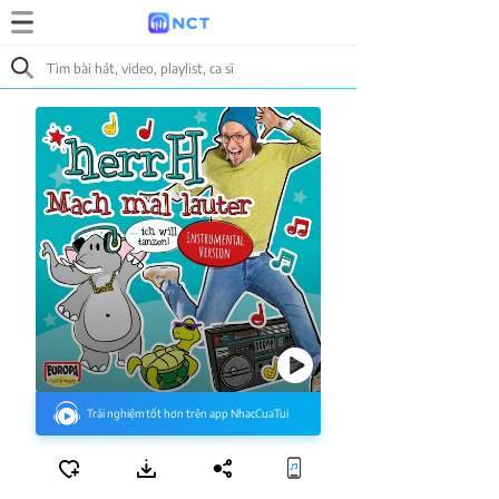
Trải nghiệm tốt hơn trên app NhacCuaTui