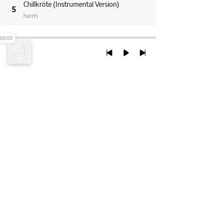
Chillkröte (Instrumental Version)
5
herrH
Die Sonne Lacht (Instrumental Version)
00:00
6
herrH
Du Bist Wer (Instrumental Version)
7
herrH
Wann Sind Wir Da? (Instrumental Version)
TRỞ LẠI ĐẦU TRANG
8
herrH
Wochenende (Instrumental Version)
9
XEM VỚI PHIÊN BẢN DESKTOP
herrH
Pizza Margherita (Instrumental Version)
10
Chính Sách Bảo Mật
herrH
Chính sách SHTT
Urlaub (Instrumental Version)
11
herrH
Thỏa Thuận Sử Dụng