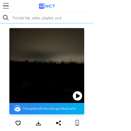
Trải nghiệm tốt hơn trên app NhacCuaTui