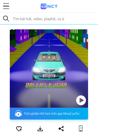
Trải nghiệm tốt hơn trên app NhacCuaTui