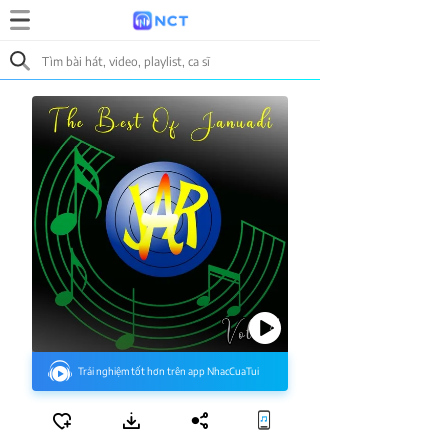
Trải nghiệm tốt hơn trên app NhacCuaTui