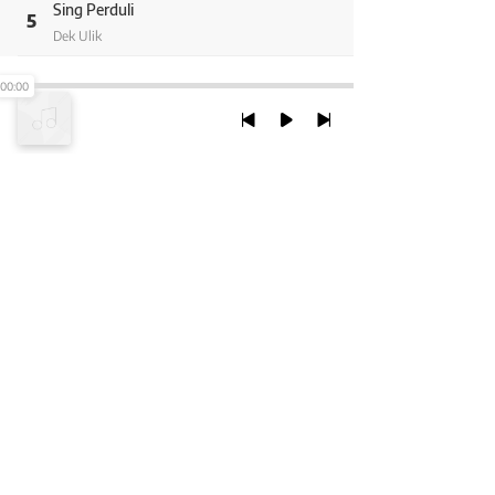
Sing Perduli
5
Dek Ulik
Tusing Buat Tiang
00:00
6
Dek Ulik
Sing Dadi Baang Godoh
7
Trio Januadi
Sing Tepat Janji
TRỞ LẠI ĐẦU TRANG
8
Tison
Kangen Di Desa
9
XEM VỚI PHIÊN BẢN DESKTOP
Trio Januadi
Paling Bagus
10
Chính Sách Bảo Mật
Trio Kirani
Chính sách SHTT
Kenyem Manis
11
Đang Cập Nhật
Thỏa Thuận Sử Dụng