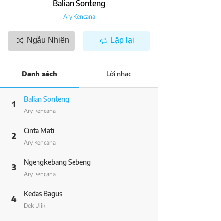
Balian Sonteng
Ary Kencana
Ngẫu Nhiên
Lặp lại
Danh sách
Lời nhạc
Balian Sonteng
1
Ary Kencana
Cinta Mati
2
Ary Kencana
Ngengkebang Sebeng
3
Ary Kencana
Kedas Bagus
4
Dek Ulik